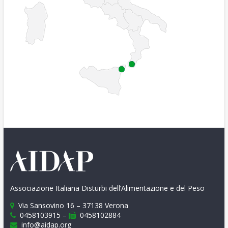
Associazione Italiana Disturbi dell’Alimentazione e del Peso
Via Sansovino 16 – 37138 Verona
0458103915 –
0458102884
info@aidap.org