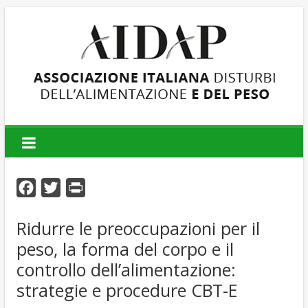
AIDAP
Associazione
Italiana
F
T
P
Disturbi
dell'Alimentazione
a
w
r
e
Ridurre le preoccupazioni per il
c
i
i
del
peso, la forma del corpo e il
e
t
n
Peso
b
t
t
controllo dell’alimentazione:
o
e
strategie e procedure CBT-E
o
r