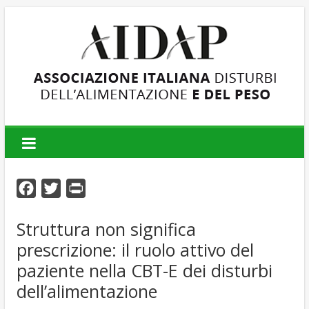
AIDAP
Associazione
Italiana
F
T
P
Disturbi
dell'Alimentazione
a
w
r
e
Struttura non significa
c
i
i
del
prescrizione: il ruolo attivo del
e
t
n
Peso
b
t
t
paziente nella CBT-E dei disturbi
o
e
dell’alimentazione
o
r