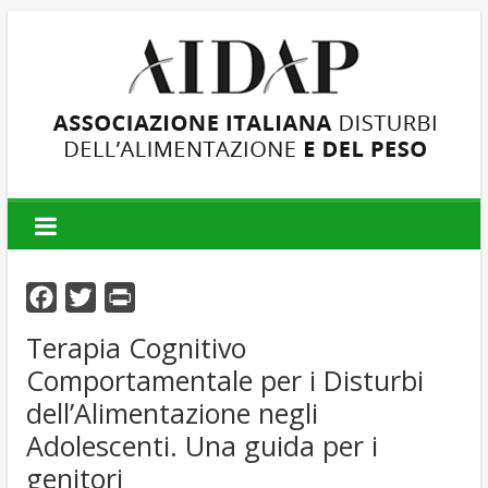
AIDAP
Associazione
Italiana
F
T
P
Disturbi
dell'Alimentazione
a
w
r
Terapia Cognitivo
e
c
i
i
Comportamentale per i Disturbi
del
e
t
n
Peso
dell’Alimentazione negli
b
t
t
Adolescenti. Una guida per i
o
e
genitori
o
r