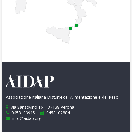
Associazione Italiana Disturbi dell’Alimentazione e del Peso
Via Sansovino 16 – 37138 Verona
0458103915 –
0458102884
info@aidap.org