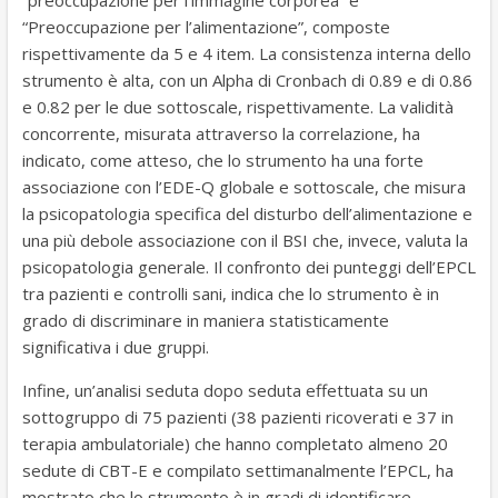
“preoccupazione per l’immagine corporea” e
“Preoccupazione per l’alimentazione”, composte
rispettivamente da 5 e 4 item. La consistenza interna dello
strumento è alta, con un Alpha di Cronbach di 0.89 e di 0.86
e 0.82 per le due sottoscale, rispettivamente. La validità
concorrente, misurata attraverso la correlazione, ha
indicato, come atteso, che lo strumento ha una forte
associazione con l’EDE-Q globale e sottoscale, che misura
la psicopatologia specifica del disturbo dell’alimentazione e
una più debole associazione con il BSI che, invece, valuta la
psicopatologia generale. Il confronto dei punteggi dell’EPCL
tra pazienti e controlli sani, indica che lo strumento è in
grado di discriminare in maniera statisticamente
significativa i due gruppi.
Infine, un’analisi seduta dopo seduta effettuata su un
sottogruppo di 75 pazienti (38 pazienti ricoverati e 37 in
terapia ambulatoriale) che hanno completato almeno 20
sedute di CBT-E e compilato settimanalmente l’EPCL, ha
mostrato che lo strumento è in gradi di identificare