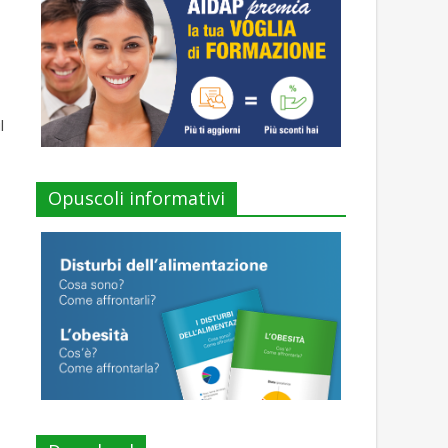
l
Opuscoli informativi