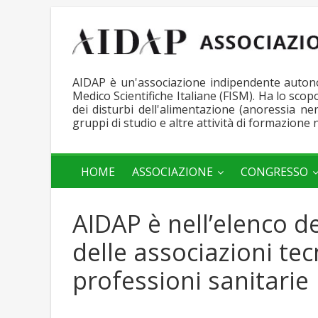
AIDAP è un'associazione indipendente autonom
Medico Scientifiche Italiane (FISM). Ha lo sco
dei disturbi dell'alimentazione (anoressia n
gruppi di studio e altre attività di formazione 
AIDAP
HOME
ASSOCIAZIONE
CONGRESSO
Associazione
Italiana
AIDAP è nell’elenco de
Disturbi
dell'Alimentazione
delle associazioni tec
e
professioni sanitarie
del
Peso