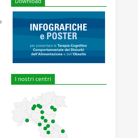
Download
e
I nostri centri