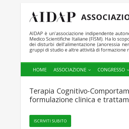
AIDAP è un'associazione indipendente autonom
Medico Scientifiche Italiane (FISM). Ha lo sco
dei disturbi dell'alimentazione (anoressia n
gruppi di studio e altre attività di formazione 
AIDAP
HOME
ASSOCIAZIONE
CONGRESSO
Associazione
Italiana
Terapia Cognitivo-Comportamen
Disturbi
dell'Alimentazione
formulazione clinica e tratta
e
del
Peso
ISCRIVITI SUBITO