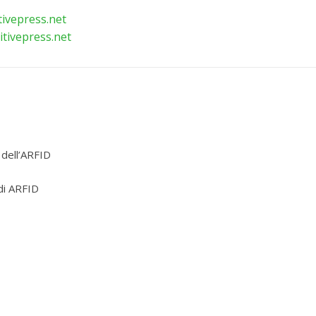
tivepress.net
tivepress.net
dell’ARFID
 di ARFID