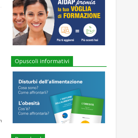
Opuscoli informativi
n